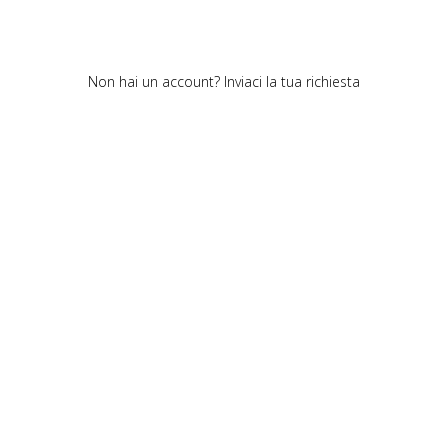
Non hai un account?
Inviaci la tua richiesta
Cookie policy
Privacy policy
Cookie center
© Polipeli. All rights reserved.
Polipeli S.P.A. – CF/PI 01520490978